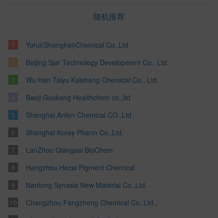
随机推荐
Yurui(Shanghai)Chemical Co.,Ltd
Beijing Sjar Technology Development Co., Ltd.
Wu Han Taiyu Kaishang Chemical Co., Ltd.
Baoji Guokang Healthchem co.,ltd
Shanghai Anfen Chemical CO.,Ltd
Shanghai Korey Pharm Co.,Ltd.
LanZhou Qiangsai BioChem
Hangzhou Hecai Pigment Chemical
Nantong Synasia New Material Co.,Ltd.
Changzhou Fangzheng Chemical Co,.Ltd.,