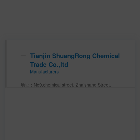
Tianjin ShuangRong Chemical
Trade Co.,ltd
Manufacturers
地址：No9,chemical street, Zhaishang Street, 
Binhai New District  China (Mainland)    
主营产品：
主要市场：  
业务范围： p  
注册资本：  