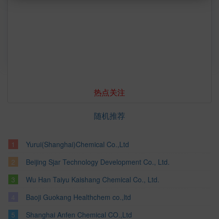
info@htwychem.com 
htwychem.com
热点关注
随机推荐
Yurui(Shanghai)Chemical Co.,Ltd
Beijing Sjar Technology Development Co., Ltd.
Wu Han Taiyu Kaishang Chemical Co., Ltd.
Baoji Guokang Healthchem co.,ltd
Shanghai Anfen Chemical CO.,Ltd