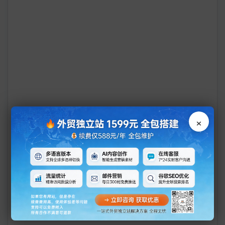
(Mainland) Ezhou   Hubei
主营产品：
主要市场：  
业务范围： p  
注册资本：  
公司规模：   
成立年份：  
×
法人代表： 
Tina.lee
+86-711-3243133
sales@htwychem.com 