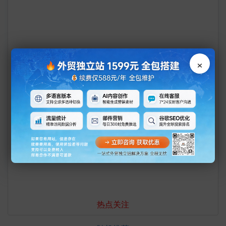
成立年份： 
法人代表：
×
Sovakar Nayak
+65 6226 0676
sales.oleo@palmsresources.com  
www.palmsresources.com
热点关注