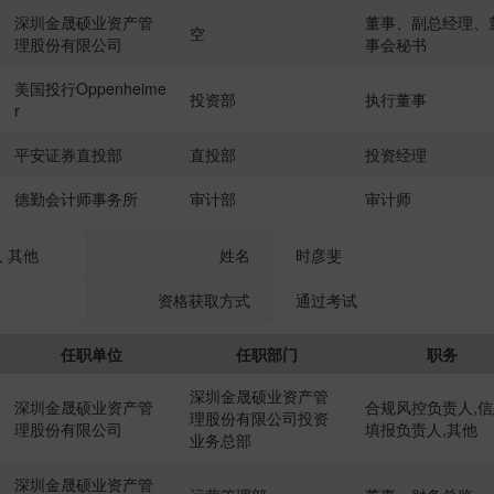
深圳金晟硕业资产管
董事、副总经理、
空
理股份有限公司
事会秘书
美国投行Oppenheime
投资部
执行董事
r
平安证券直投部
直投部
投资经理
德勤会计师事务所
审计部
审计师
 其他
姓名
时彦斐
资格获取方式
通过考试
任职单位
任职部门
职务
深圳金晟硕业资产管
深圳金晟硕业资产管
合规风控负责人,信
理股份有限公司投资
理股份有限公司
填报负责人,其他
业务总部
深圳金晟硕业资产管