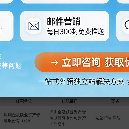
深圳金晟硕业资产管
深圳金晟硕业资产管
法定代表人,董事长
理股份有限公司投资
理股份有限公司
经理
业务总部
决策委员、首席风
Vision Investment
投资决策委员会
官
美国道富银行
资金部
亚太区资金部总经
美国道富银行
融券部
融券部亚洲区总经
姓名
王嘉
资格获取方式
通过考试
任职单位
任职部门
职务
深圳金晟硕业资产管
深圳金晟硕业资产管
理股份有限公司投资
副总经理,其他
理股份有限公司
业务总部