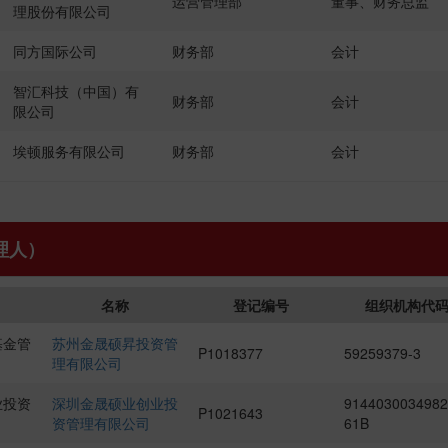
运营管理部
董事、财务总监
理股份有限公司
同方国际公司
财务部
会计
智汇科技（中国）有
财务部
会计
限公司
埃顿服务有限公司
财务部
会计
理人）
名称
登记编号
组织机构代
基金管
苏州金晟硕昇投资管
P1018377
59259379-3
理有限公司
业投资
深圳金晟硕业创业投
9144030034982
P1021643
资管理有限公司
61B