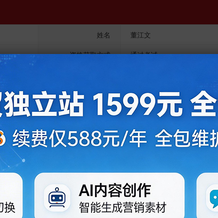
姓名
董江文
资格获取方式
通过考试
任职单位
任职部门
职务
中量投资产管理有限
中量投资产管理有限
公司（老系统迁移数
法定代表人,董事长
公司
据）
中量投资产管理有限
投研部
投研负责人
公司
无
无
无
西南证券股份有限公
量化投资部组建人
量化投资部
司
总经理
招商证券股份有限公