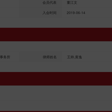
会员代表
董江文
入会时间
2019-06-14
事务所
律师姓名
王帅,黄逸