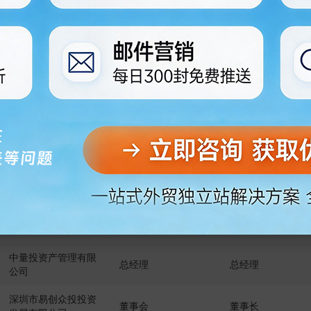
衍生投资部
衍生投资部负责人
司
贝尔交易量化交易平
投资交易部
高级交易经理
台
巴克莱资本
投研部
分析员
姓名
冉德超
资格获取方式
通过考试
任职单位
任职部门
职务
中量投资产管理有限
中量投资产管理有限
总经理,信息填报负
公司（老系统迁移数
公司
人
据）
中量投资产管理有限
总经理
总经理
公司
深圳市易创众投投资
董事会
董事长