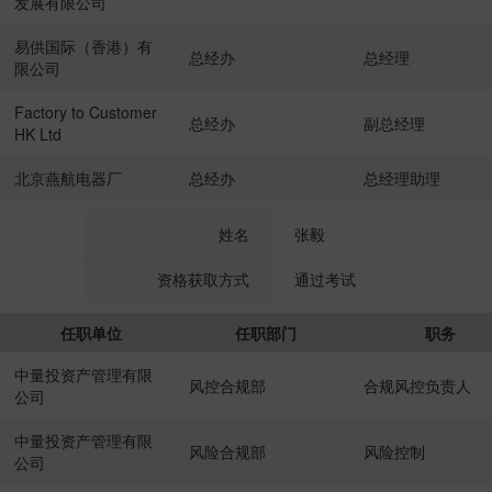
发展有限公司
易供国际（香港）有
总经办
总经理
限公司
Factory to Customer
总经办
副总经理
HK Ltd
北京燕航电器厂
总经办
总经理助理
姓名
张毅
资格获取方式
通过考试
任职单位
任职部门
职务
中量投资产管理有限
风控合规部
合规风控负责人
公司
中量投资产管理有限
风险合规部
风险控制
公司