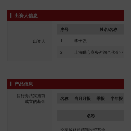
出资人信息
序号
姓名/名称
1
李子强
出资人
2
上海瞬心商务咨询合伙企业(有
产品信息
暂行办法实施前
名称
当月月报
季报
半年报
成立的基金
名称
交享越财通精选投资基金