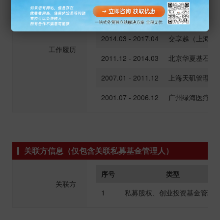
时间
任
2014.03 -
交享越（上海）
2014.03 - 2017.04
交享越（上海）
工作履历
2011.12 - 2014.03
北京华夏基石企
2007.01 - 2011.12
上海天矶管理咨
2001.07 - 2006.12
广州绿海医疗器
关联方信息（仅包含关联私募基金管理人）
序号
类型
关联方
1
私募股权、创业投资基金管理