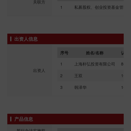
关联方
1
私募股权、创业投资基金管理
出资人信息
序号
姓名/名称
认缴
1
上海朴弘投资有限公司
80%
出资人
2
王双
10%
3
韩泽华
10%
产品信息
暂行办法实施前