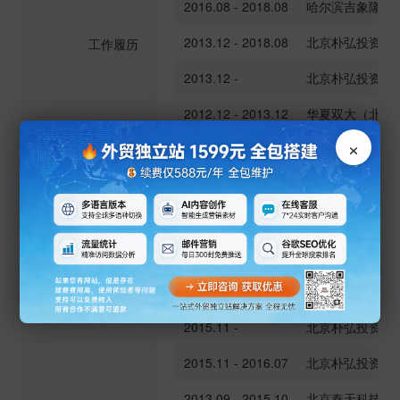
2016.08 - 2018.08
哈尔滨吉象隆生
2013.12 - 2018.08
北京朴弘投资管
工作履历
2013.12 -
北京朴弘投资管
2012.12 - 2013.12
华夏双大（北京
×
2008.07 - 2012.12
西门子（中国）
职务
合规风控 其他
是否有基金从业
是
资格
时间
任
2015.11 -
北京朴弘投资管
2015.11 - 2016.07
北京朴弘投资管
2013.09 - 2015.10
北京秦天科技集