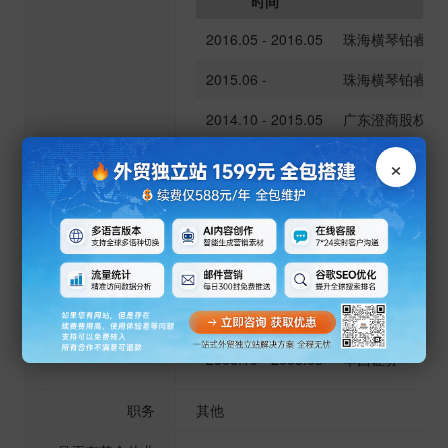
时间
任
2016.05 - 2016.05
珠海横琴铂睿资
2015.06 -
珠海横琴铂睿资
2014.10 - 2015.05
广东澄商股权投
×
2013.03 - 2014.10
广州一海股权投
工作履历
2011.09 - 2012.12
九五升投资有限
2011.03 - 2011.08
诺亚财富广州分
2010.04 - 2011.03
平安信托
2008.03 - 2010.03
泰康养老广州分
2006.10 - 2008.03
华西证券
职务
其他