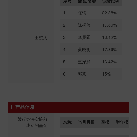
序号
姓名/名称
认缴比例
1
陈锷
22.38%
2
陈桐伟
17.89%
3
李昊阳
13.42%
出资人
4
黄晓明
17.89%
5
王泽瀚
13.42%
6
邓蕙
15%
产品信息
暂行办法实施前
名称
当月月报
季报
半年报
成立的基金