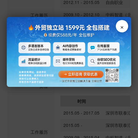
2012.11 - 2015.05
自由职业
2009.10 - 2012.10
中科智道（北京
工作履历
×
2008.06 -
深圳市联泰汇佳
2001.07 - 2009.10
深圳市泽网信息
2000.07 - 2001.07
深圳富鸿网网络
职务
合规风控 其他
是否有基金从业
是
资格
时间
任
2015.05 - 2017.05
深圳市联泰汇佳
2015.05 -
深圳市联泰汇佳
工作履历
2009.09 - 2015.04
中科智道（北京