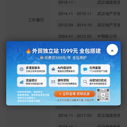
2016.11 -
武汉城发投资基
2014.11 - 2016.11
武汉地产开发投
工作履历
2012.04 - 2014.10
武汉地产开发集
2004.01 - 2012.03
中鄂联公司
1997.01 - 2003.12
武汉辉煌置业有
×
1994.07 - 1996.12
武汉城市综合开
职务
合规风控 信息填报负责人
是否有基金从业
是
资格
时间
任职
2016.11 - 2017.03
武汉城发投资基
2016.11 -
武汉城发投资基