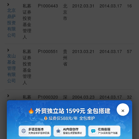
私募
P1000443
北
2012.03.31
2014.03.17
16
北京
证券
京
鼎萨
投资
市
投资
基金
有限
管理
公司
人
私募
P1000551
贵
2013.03.21
2014.03.17
57
友山
证券
州
基金
投资
省
管理
基金
有限
管理
公司
人
私募
P1000320
深
2004.03.23
2014.03.17
32
深圳
证券
圳
×
东方
投资
市
港湾
基金
投资
管理
管理
人
股份
有限